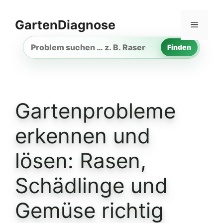
Zum
Inhalt
GartenDiagnose
Menü
springen
Finden
Gartenproblem
suchen
Gartenprobleme
erkennen und
lösen: Rasen,
Schädlinge und
Gemüse richtig