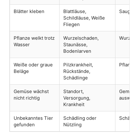
Blätter kleben
Blattläuse,
Saugsch
Schildläuse, Weiße
Fliegen
Pflanze welkt trotz
Wurzelschaden,
Wurzelbe
Wasser
Staunässe,
Bodenlarven
Weiße oder graue
Pilzkrankheit,
Pflanzen
Beläge
Rückstände,
Schädlinge
Gemüse wächst
Standort,
Gemüsea
nicht richtig
Versorgung,
auswähl
Krankheit
Unbekanntes Tier
Schädling oder
Schädli
gefunden
Nützling