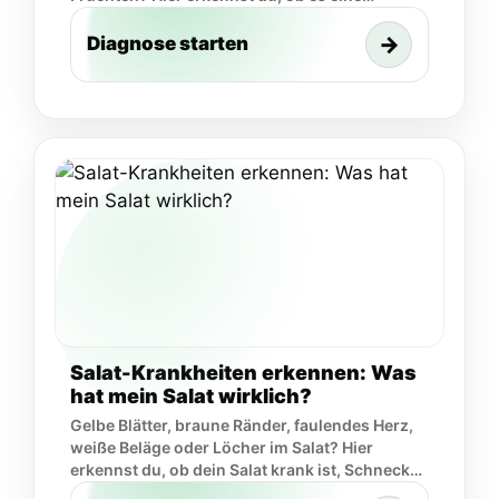
Krankheit, ein Pflegefehler, Wasserstress oder
ein Schädlingsproblem…
→
Diagnose starten
Salat-Krankheiten erkennen: Was
hat mein Salat wirklich?
Gelbe Blätter, braune Ränder, faulendes Herz,
weiße Beläge oder Löcher im Salat? Hier
erkennst du, ob dein Salat krank ist, Schnecken
oder Blattläuse dahinterstecken.