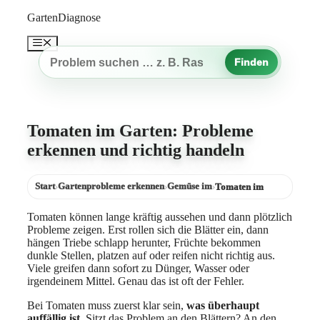
Zum
GartenDiagnose
Inhalt
springen
Menü
Finden
Gartenproblem
suchen
Tomaten im Garten: Probleme
erkennen und richtig handeln
Start
Gartenprobleme erkennen
Gemüse im
›
›
›
Tomaten im
Tomaten können lange kräftig aussehen und dann plötzlich
Probleme zeigen. Erst rollen sich die Blätter ein, dann
hängen Triebe schlapp herunter, Früchte bekommen
dunkle Stellen, platzen auf oder reifen nicht richtig aus.
Viele greifen dann sofort zu Dünger, Wasser oder
irgendeinem Mittel. Genau das ist oft der Fehler.
Bei Tomaten muss zuerst klar sein,
was überhaupt
auffällig ist
. Sitzt das Problem an den Blättern? An den