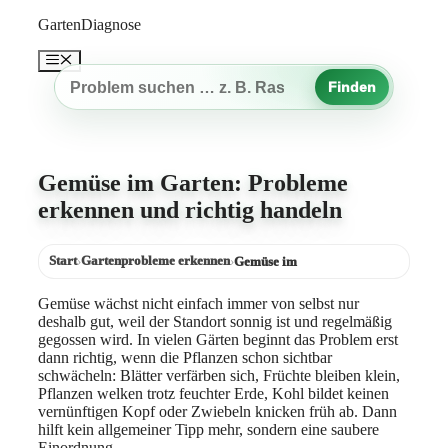
Zum
GartenDiagnose
Inhalt
springen
Menü
Finden
Gartenproblem
suchen
Gemüse im Garten: Probleme
erkennen und richtig handeln
Start
Gartenprobleme erkennen
›
›
Gemüse im
Gemüse wächst nicht einfach immer von selbst nur
deshalb gut, weil der Standort sonnig ist und regelmäßig
gegossen wird. In vielen Gärten beginnt das Problem erst
dann richtig, wenn die Pflanzen schon sichtbar
schwächeln: Blätter verfärben sich, Früchte bleiben klein,
Pflanzen welken trotz feuchter Erde, Kohl bildet keinen
vernünftigen Kopf oder Zwiebeln knicken früh ab. Dann
hilft kein allgemeiner Tipp mehr, sondern eine saubere
Einordnung.