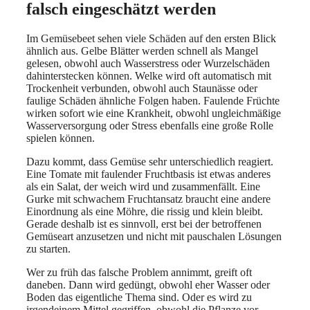
falsch eingeschätzt werden
Im Gemüsebeet sehen viele Schäden auf den ersten Blick
ähnlich aus. Gelbe Blätter werden schnell als Mangel
gelesen, obwohl auch Wasserstress oder Wurzelschäden
dahinterstecken können. Welke wird oft automatisch mit
Trockenheit verbunden, obwohl auch Staunässe oder
faulige Schäden ähnliche Folgen haben. Faulende Früchte
wirken sofort wie eine Krankheit, obwohl ungleichmäßige
Wasserversorgung oder Stress ebenfalls eine große Rolle
spielen können.
Dazu kommt, dass Gemüse sehr unterschiedlich reagiert.
Eine Tomate mit faulender Fruchtbasis ist etwas anderes
als ein Salat, der weich wird und zusammenfällt. Eine
Gurke mit schwachem Fruchtansatz braucht eine andere
Einordnung als eine Möhre, die rissig und klein bleibt.
Gerade deshalb ist es sinnvoll, erst bei der betroffenen
Gemüseart anzusetzen und nicht mit pauschalen Lösungen
zu starten.
Wer zu früh das falsche Problem annimmt, greift oft
daneben. Dann wird gedüngt, obwohl eher Wasser oder
Boden das eigentliche Thema sind. Oder es wird zu
irgendeinem Mittel gegriffen, obwohl die Pflanze vor