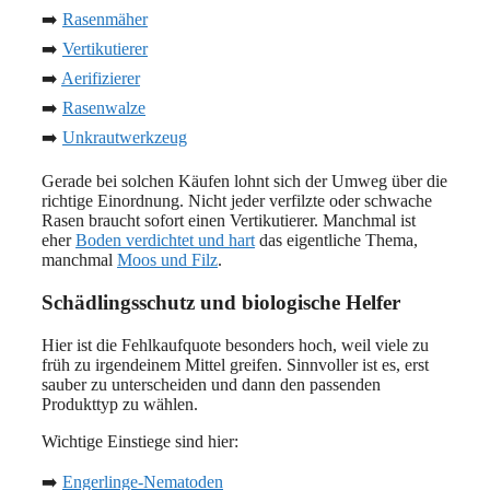
➡️
Rasenmäher
➡️
Vertikutierer
➡️
Aerifizierer
➡️
Rasenwalze
➡️
Unkrautwerkzeug
Gerade bei solchen Käufen lohnt sich der Umweg über die
richtige Einordnung. Nicht jeder verfilzte oder schwache
Rasen braucht sofort einen Vertikutierer. Manchmal ist
eher
Boden verdichtet und hart
das eigentliche Thema,
manchmal
Moos und Filz
.
Schädlingsschutz und biologische Helfer
Hier ist die Fehlkaufquote besonders hoch, weil viele zu
früh zu irgendeinem Mittel greifen. Sinnvoller ist es, erst
sauber zu unterscheiden und dann den passenden
Produkttyp zu wählen.
Wichtige Einstiege sind hier:
➡️
Engerlinge-Nematoden