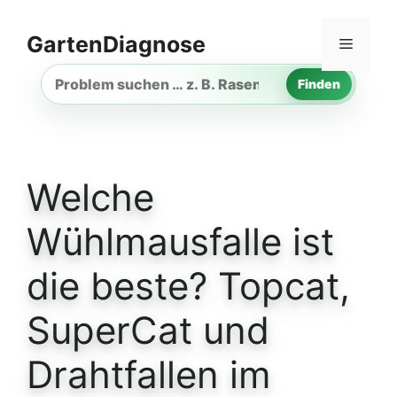
Zum
Inhalt
GartenDiagnose
Menü
springen
Finden
Gartenproblem
suchen
Welche
Wühlmausfalle ist
die beste? Topcat,
SuperCat und
Drahtfallen im