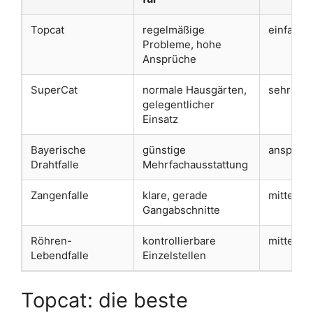
Topcat
regelmäßige
einfach
Probleme, hohe
Ansprüche
SuperCat
normale Hausgärten,
sehr ein
gelegentlicher
Einsatz
Bayerische
günstige
anspruch
Drahtfalle
Mehrfachausstattung
Zangenfalle
klare, gerade
mittel
Gangabschnitte
Röhren-
kontrollierbare
mittel
Lebendfalle
Einzelstellen
Topcat: die beste