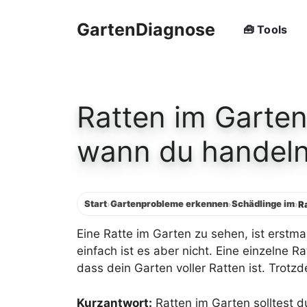
Zum
Inhalt
GartenDiagnose
🧰 Tools
springen
Ratten im Garte
wann du handel
Start
Gartenprobleme erkennen
Schädlinge im
›
›
›
R
Eine Ratte im Garten zu sehen, ist erstm
einfach ist es aber nicht. Eine einzelne 
dass dein Garten voller Ratten ist. Trotz
Kurzantwort:
Ratten im Garten solltest d