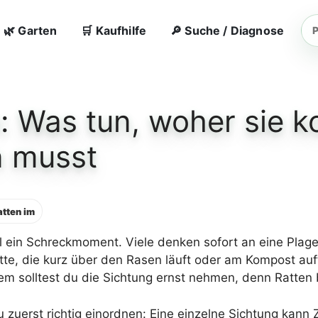
🌿 Garten
🛒 Kaufhilfe
🔎 Suche / Diagnose
Ga
su
n: Was tun, woher sie
n musst
atten im
al ein Schreckmoment. Viele denken sofort an eine Plag
Ratte, die kurz über den Rasen läuft oder am Kompost au
dem solltest du die Sichtung ernst nehmen, denn Ratten 
u zuerst richtig einordnen: Eine einzelne Sichtung kann 