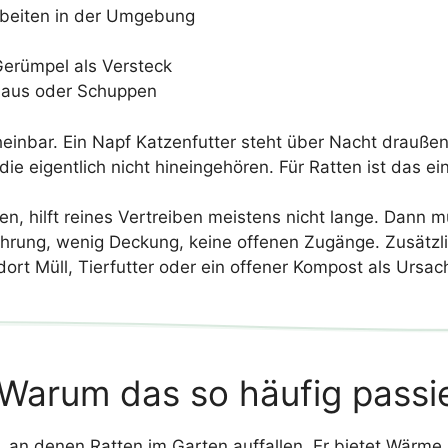
rbeiten in der Umgebung
Gerümpel als Versteck
haus oder Schuppen
inbar. Ein Napf Katzenfutter steht über Nacht draußen
e eigentlich nicht hineingehören. Für Ratten ist das ei
 hilft reines Vertreiben meistens nicht lange. Dann m
ahrung, wenig Deckung, keine offenen Zugänge. Zusätzl
rt Müll, Tierfutter oder ein offener Kompost als Ursach
Warum das so häufig passi
e, an denen Ratten im Garten auffallen. Er bietet Wärm