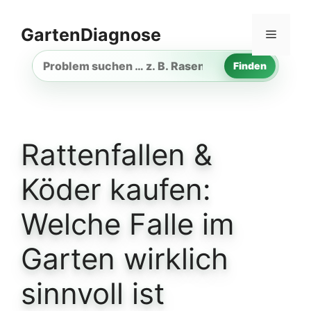
Zum
Inhalt
GartenDiagnose
Menü
springen
Finden
Gartenproblem
suchen
Rattenfallen &
Köder kaufen:
Welche Falle im
Garten wirklich
sinnvoll ist