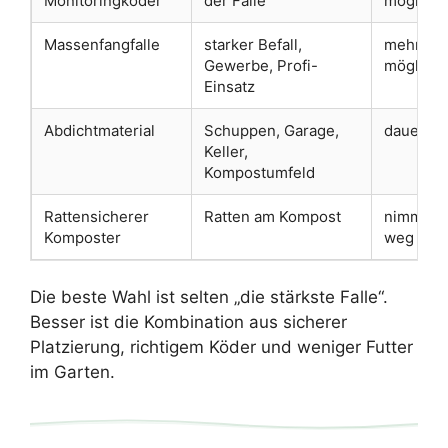
Monitoringköder
der Falle
möglich
Massenfangfalle
starker Befall,
mehrere 
Gewerbe, Profi-
möglich
Einsatz
Abdichtmaterial
Schuppen, Garage,
dauerhaf
Keller,
Kompostumfeld
Rattensicherer
Ratten am Kompost
nimmt Fu
Komposter
weg
Die beste Wahl ist selten „die stärkste Falle“.
Besser ist die Kombination aus sicherer
Platzierung, richtigem Köder und weniger Futter
im Garten.