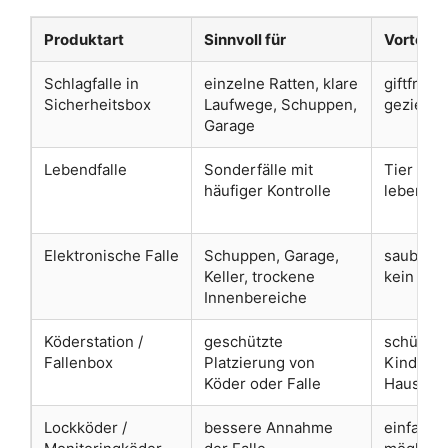
Produktart
Sinnvoll für
Vorteil
Schlagfalle in
einzelne Ratten, klare
giftfrei, 
Sicherheitsbox
Laufwege, Schuppen,
gezielt
Garage
Lebendfalle
Sonderfälle mit
Tier blei
häufiger Kontrolle
lebend
Elektronische Falle
Schuppen, Garage,
saubere 
Keller, trockene
kein Gift
Innenbereiche
Köderstation /
geschützte
schützt 
Fallenbox
Platzierung von
Kindern 
Köder oder Falle
Haustier
Lockköder /
bessere Annahme
einfach, g