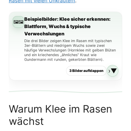
Rasen mit vielen Unkräutern
.
Beispielbilder: Klee sicher erkennen:
🖼️
Blattform, Wuchs & typische
Verwechslungen
Die drei Bilder zeigen Klee im Rasen mit typischen
3er-Blättern und niedrigem Wuchs sowie zwei
häufige Verwechslungen (Hornklee mit gelben Blüten
und ein kriechendes „ähnliches“ Kraut wie
Gundermann mit runden, gekerbten Blättern).
▼
3 Bilder aufklappen
Klee erkennst du am schnellsten an den 3er-Blättern und dem
Warum Klee im Rasen
niedrigen Teppich-Wuchs.
wächst