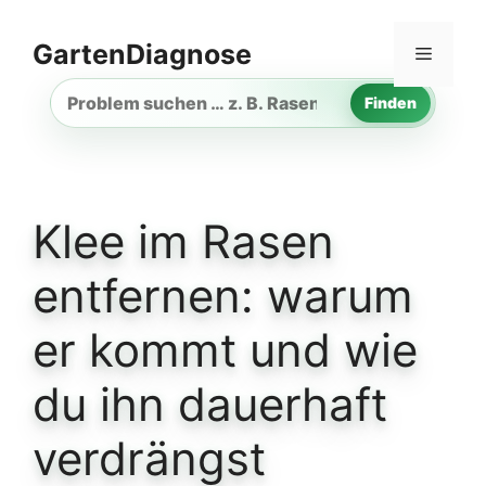
Zum
Inhalt
GartenDiagnose
Menü
springen
Finden
Gartenproblem
suchen
Klee im Rasen
entfernen: warum
er kommt und wie
du ihn dauerhaft
verdrängst