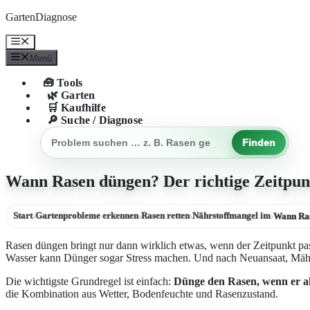
Zum
GartenDiagnose
Inhalt
springen
Menü
Menü
🧰 Tools
🌿 Garten
🛒 Kaufhilfe
🔎 Suche / Diagnose
Finden
Gartenproblem
suchen
Wann Rasen düngen? Der richtige Zeitpu
Start
Gartenprobleme erkennen
Rasen retten
Nährstoffmangel im
›
›
›
›
Wann Ra
Rasen düngen bringt nur dann wirklich etwas, wenn der Zeitpunkt pas
Wasser kann Dünger sogar Stress machen. Und nach Neuansaat, Mähen
Die wichtigste Grundregel ist einfach:
Dünge den Rasen, wenn er ak
die Kombination aus Wetter, Bodenfeuchte und Rasenzustand.