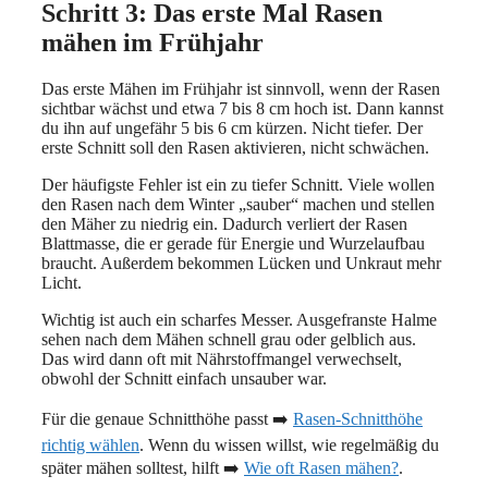
Schritt 3: Das erste Mal Rasen
mähen im Frühjahr
Das erste Mähen im Frühjahr ist sinnvoll, wenn der Rasen
sichtbar wächst und etwa 7 bis 8 cm hoch ist. Dann kannst
du ihn auf ungefähr 5 bis 6 cm kürzen. Nicht tiefer. Der
erste Schnitt soll den Rasen aktivieren, nicht schwächen.
Der häufigste Fehler ist ein zu tiefer Schnitt. Viele wollen
den Rasen nach dem Winter „sauber“ machen und stellen
den Mäher zu niedrig ein. Dadurch verliert der Rasen
Blattmasse, die er gerade für Energie und Wurzelaufbau
braucht. Außerdem bekommen Lücken und Unkraut mehr
Licht.
Wichtig ist auch ein scharfes Messer. Ausgefranste Halme
sehen nach dem Mähen schnell grau oder gelblich aus.
Das wird dann oft mit Nährstoffmangel verwechselt,
obwohl der Schnitt einfach unsauber war.
Für die genaue Schnitthöhe passt ➡️
Rasen-Schnitthöhe
richtig wählen
. Wenn du wissen willst, wie regelmäßig du
später mähen solltest, hilft ➡️
Wie oft Rasen mähen?
.