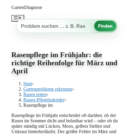
Zum
GartenDiagnose
Inhalt
springen
Menü
Finden
Gartenproblem
suchen
Rasenpflege im Frühjahr: die
richtige Reihenfolge für März und
April
Start
›
Gartenprobleme erkennen
›
Rasen retten
›
Rasen-Pflegekalender
›
Rasenpflege im
Rasenpflege im Frühjahr entscheidet oft darüber, ob der
Rasen im Sommer dicht und belastbar wird – oder ob du
später ständig mit Lücken, Moos, gelben Stellen und
Unkraut hinterherläufst. Der größte Fehler im März und