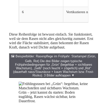
6
Vertikutieren nur bei Bedar
Diese Reihenfolge ist bewusst einfach. Sie funktioniert,
weil sie dem Rasen nicht alles gleichzeitig zumutet. Erst
wird die Fläche stabilisiert, dann bekommt der Rasen
Kraft, danach wird Dichte aufgebaut.
🖼️
Beispielbilder: Rasenpflege im Frühjahr: Startampel (Grün,
Gelb, Rot)
Die drei Bilder zeigen typische
Frühjahrsbedingungen für „Grün“ (begehbar + sichtbares
Wachstum), „Gelb“ (noch feucht + zögerlich) und „Rot“
(dauerhaft nass/Staunässe + kaum Wachstum bzw. Frost-
Risiko).
3 Bilder aufklappen
▼
Grün – jetzt kannst du starten: Boden
tragfähig, Rasen wächst sichtbar, kein
Dauerfrost.