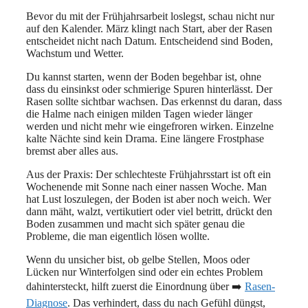
Bevor du mit der Frühjahrsarbeit loslegst, schau nicht nur
auf den Kalender. März klingt nach Start, aber der Rasen
entscheidet nicht nach Datum. Entscheidend sind Boden,
Wachstum und Wetter.
Du kannst starten, wenn der Boden begehbar ist, ohne
dass du einsinkst oder schmierige Spuren hinterlässt. Der
Rasen sollte sichtbar wachsen. Das erkennst du daran, dass
die Halme nach einigen milden Tagen wieder länger
werden und nicht mehr wie eingefroren wirken. Einzelne
kalte Nächte sind kein Drama. Eine längere Frostphase
bremst aber alles aus.
Aus der Praxis: Der schlechteste Frühjahrsstart ist oft ein
Wochenende mit Sonne nach einer nassen Woche. Man
hat Lust loszulegen, der Boden ist aber noch weich. Wer
dann mäht, walzt, vertikutiert oder viel betritt, drückt den
Boden zusammen und macht sich später genau die
Probleme, die man eigentlich lösen wollte.
Wenn du unsicher bist, ob gelbe Stellen, Moos oder
Lücken nur Winterfolgen sind oder ein echtes Problem
dahintersteckt, hilft zuerst die Einordnung über ➡️
Rasen-
Diagnose
. Das verhindert, dass du nach Gefühl düngst,