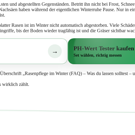
ten und abgestellten Gegenständen. Betritt ihn nicht bei Frost, Schn
 Nachsäen haben während der eigentlichen Winterruhe Pause. Nur in ei
st.
latter Rasen ist im Winter nicht automatisch abgestorben. Viele Schäde
griffe, bis der Boden wieder tragfähig ist und die Gräser sichtbar wac
PH-Wert Tester kaufen
→
Set wählen, richtig messen
 wirklich zählt.