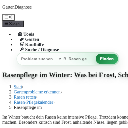
Zum
GartenDiagnose
Inhalt
springen
Menü
Menü
🧰 Tools
🌿 Garten
🛒 Kaufhilfe
🔎 Suche / Diagnose
Finden
Gartenproblem
suchen
Rasenpflege im Winter: Was bei Frost, Sch
Start
›
Gartenprobleme erkennen
›
Rasen retten
›
Rasen-Pflegekalender
›
Rasenpflege im
Im Winter braucht dein Rasen keine intensive Pflege. Trotzdem könne
machen. Besonders kritisch sind Frost, anhaltende Nässe, liegen gebl