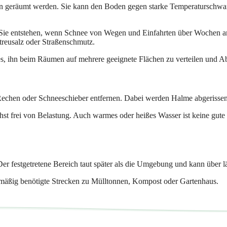
 geräumt werden. Sie kann den Boden gegen starke Temperaturschwank
 Sie entstehen, wenn Schnee von Wegen und Einfahrten über Wochen a
treusalz oder Straßenschmutz.
es, ihn beim Räumen auf mehrere geeignete Flächen zu verteilen und A
n, Rechen oder Schneeschieber entfernen. Dabei werden Halme abgerisse
chst frei von Belastung. Auch warmes oder heißes Wasser ist keine gut
r festgetretene Bereich taut später als die Umgebung und kann über lä
elmäßig benötigte Strecken zu Mülltonnen, Kompost oder Gartenhaus.