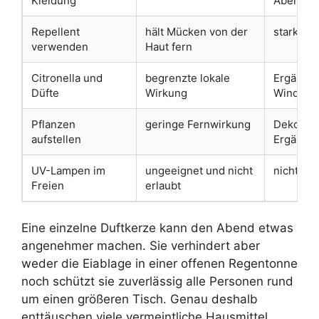
Kleidung
Abend
Repellent
hält Mücken von der
starker 
verwenden
Haut fern
Citronella und
begrenzte lokale
Ergänzun
Düfte
Wirkung
Wind
Pflanzen
geringe Fernwirkung
Dekorati
aufstellen
Ergänzu
UV-Lampen im
ungeeignet und nicht
nicht ve
Freien
erlaubt
Eine einzelne Duftkerze kann den Abend etwas
angenehmer machen. Sie verhindert aber
weder die Eiablage in einer offenen Regentonne
noch schützt sie zuverlässig alle Personen rund
um einen größeren Tisch. Genau deshalb
enttäuschen viele vermeintliche Hausmittel.