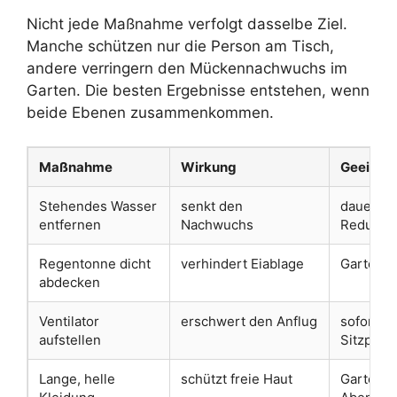
Nicht jede Maßnahme verfolgt dasselbe Ziel.
Manche schützen nur die Person am Tisch,
andere verringern den Mückennachwuchs im
Garten. Die besten Ergebnisse entstehen, wenn
beide Ebenen zusammenkommen.
Maßnahme
Wirkung
Geeignet
Stehendes Wasser
senkt den
dauerhaf
entfernen
Nachwuchs
Reduzie
Regentonne dicht
verhindert Eiablage
Garten u
abdecken
Ventilator
erschwert den Anflug
sofortig
aufstellen
Sitzplatz
Lange, helle
schützt freie Haut
Gartenar