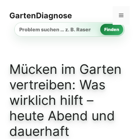
Zum
Inhalt
GartenDiagnose
Menü
springen
Finden
Gartenproblem
suchen
Mücken im Garten
vertreiben: Was
wirklich hilft –
heute Abend und
dauerhaft