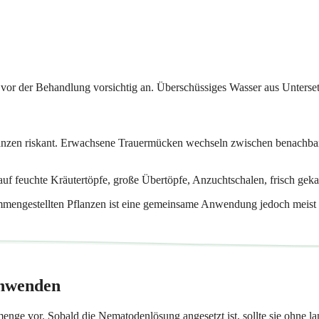
it vor der Behandlung vorsichtig an. Überschüssiges Wasser aus Unterse
lanzen riskant. Erwachsene Trauermücken wechseln zwischen benachbart
auf feuchte Kräutertöpfe, große Übertöpfe, Anzuchtschalen, frisch gek
mmengestellten Pflanzen ist eine gemeinsame Anwendung jedoch meist z
anwenden
menge vor. Sobald die Nematodenlösung angesetzt ist, sollte sie ohne l