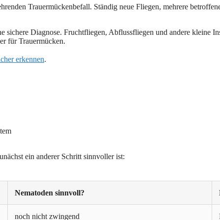
renden Trauermückenbefall. Ständig neue Fliegen, mehrere betroffene T
ne sichere Diagnose. Fruchtfliegen, Abflussfliegen und andere kleine I
her für Trauermücken.
cher erkennen
.
stem
hst ein anderer Schritt sinnvoller ist:
Nematoden sinnvoll?
noch nicht zwingend