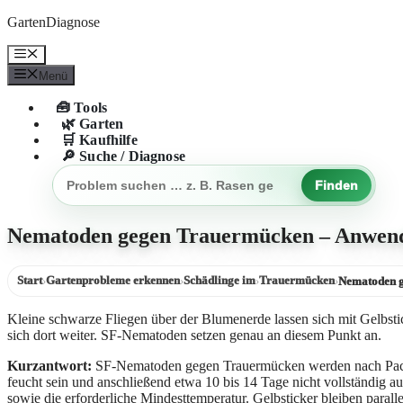
Zum
GartenDiagnose
Inhalt
springen
Menü
Menü
🧰 Tools
🌿 Garten
🛒 Kaufhilfe
🔎 Suche / Diagnose
Finden
Gartenproblem
suchen
Nematoden gegen Trauermücken – Anwend
Start
Gartenprobleme erkennen
Schädlinge im
Trauermücken
›
›
›
›
Nematoden 
Kleine schwarze Fliegen über der Blumenerde lassen sich mit Gelbsti
sich dort weiter. SF-Nematoden setzen genau an diesem Punkt an.
Kurzantwort:
SF-Nematoden gegen Trauermücken werden nach Packungs
feucht sein und anschließend etwa 10 bis 14 Tage nicht vollständig
sowie die erforderliche Mindesttemperatur. Gelbsticker bleiben para