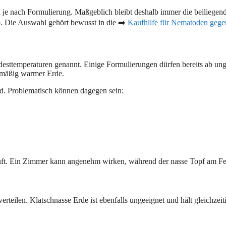
ich je nach Formulierung. Maßgeblich bleibt deshalb immer die beilieg
. Die Auswahl gehört bewusst in die ➡️
Kaufhilfe für Nematoden geg
esttemperaturen genannt. Einige Formulierungen dürfen bereits ab ung
i mäßig warmer Erde.
d. Problematisch können dagegen sein:
ft. Ein Zimmer kann angenehm wirken, während der nasse Topf am Fenst
erteilen. Klatschnasse Erde ist ebenfalls ungeeignet und hält gleichze