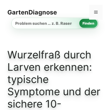
Zum
Inhalt
GartenDiagnose
Menü
springen
Finden
Gartenproblem
suchen
Wurzelfraß durch
Larven erkennen:
typische
Symptome und der
sichere 10-