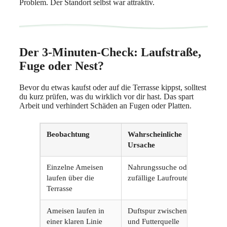
Problem. Der Standort selbst war attraktiv.
Der 3-Minuten-Check: Laufstraße,
Fuge oder Nest?
Bevor du etwas kaufst oder auf die Terrasse kippst, solltest
du kurz prüfen, was du wirklich vor dir hast. Das spart
Arbeit und verhindert Schäden an Fugen oder Platten.
Beobachtung
Wahrscheinliche
Wa
Ursache
so
Einzelne Ameisen
Nahrungssuche oder
Be
laufen über die
zufällige Laufroute
un
Terrasse
en
Ameisen laufen in
Duftspur zwischen Nest
Sp
einer klaren Linie
und Futterquelle
Ei