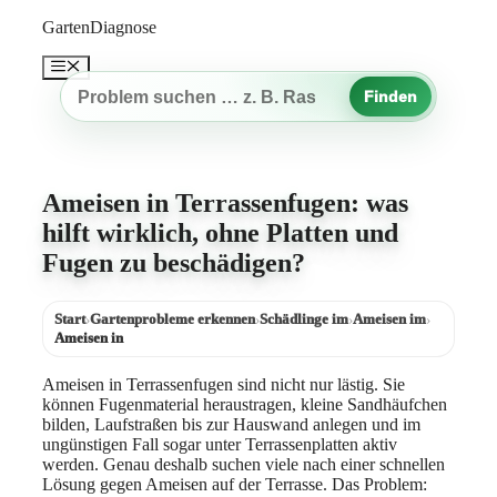
Zum
GartenDiagnose
Inhalt
springen
Menü
Finden
Gartenproblem
suchen
Ameisen in Terrassenfugen: was
hilft wirklich, ohne Platten und
Fugen zu beschädigen?
Start
Gartenprobleme erkennen
Schädlinge im
Ameisen im
›
›
›
›
Ameisen in
Ameisen in Terrassenfugen sind nicht nur lästig. Sie
können Fugenmaterial heraustragen, kleine Sandhäufchen
bilden, Laufstraßen bis zur Hauswand anlegen und im
ungünstigen Fall sogar unter Terrassenplatten aktiv
werden. Genau deshalb suchen viele nach einer schnellen
Lösung gegen Ameisen auf der Terrasse. Das Problem: