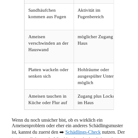
Sandhäufchen
Aktivität im
Fu
kommen aus Fugen
Fugenbereich
st
st
Ameisen
möglicher Zugang ins
Sc
verschwinden an der
Haus
un
Hauswand
Ka
pr
Platten wackeln oder
Hohlräume oder
ni
senken sich
ausgespülter Untergrund
Zu
möglich
pr
Ameisen tauchen in
Zugang plus Lockquelle
Ei
Küche oder Flur auf
im Haus
Fu
Wenn du noch unsicher bist, ob es wirklich ein
Ameisenproblem oder eher ein anderes Schädlingsmuster
ist, kannst du zuerst den ➡️
Schädlings-Check
nutzen. Der