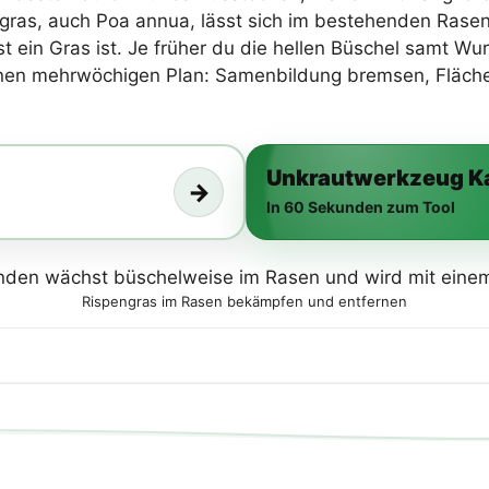
engras, auch Poa annua, lässt sich im bestehenden Ras
st ein Gras ist. Je früher du die hellen Büschel samt Wu
einen mehrwöchigen Plan: Samenbildung bremsen, Fläch
Unkrautwerkzeug Ka
→
In 60 Sekunden zum Tool
Rispengras im Rasen bekämpfen und entfernen