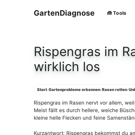
Zum
Inhalt
GartenDiagnose
🧰 Tools
springen
Rispengras im R
wirklich los
Start
Gartenprobleme erkennen
Rasen retten
Un
›
›
›
Rispengras im Rasen nervt vor allem, weil 
Meist fällt es durch hellere, weiche Büsch
kleine helle Flecken und feine Samenstä
Kurzantwort: Rispengras bekommst du am