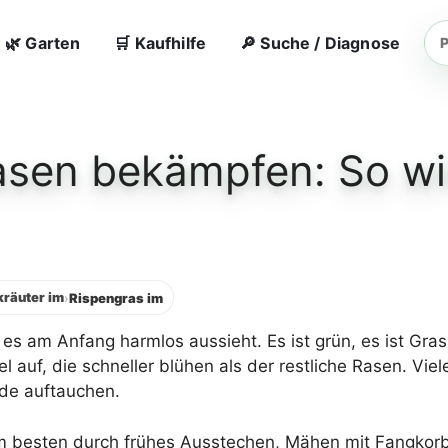
🌿 Garten
🛒 Kaufhilfe
🔎 Suche / Diagnose
Ga
su
asen bekämpfen: So wi
kräuter im
›
Rispengras im
es am Anfang harmlos aussieht. Es ist grün, es ist Gras 
el auf, die schneller blühen als der restliche Rasen. Vie
nde auftauchen.
 besten durch frühes Ausstechen, Mähen mit Fangkorb,