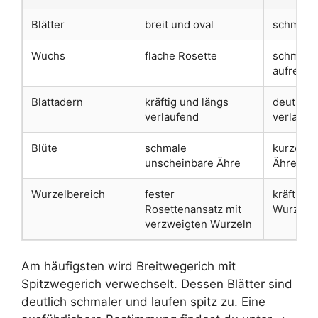
Blätter
breit und oval
schmal u
Wuchs
flache Rosette
schmaler
aufrecht
Blattadern
kräftig und längs
deutlich 
verlaufend
verlaufe
Blüte
schmale
kurze wa
unscheinbare Ähre
Ähre
Wurzelbereich
fester
kräftiger
Rosettenansatz mit
Wurzelbe
verzweigten Wurzeln
Am häufigsten wird Breitwegerich mit
Spitzwegerich verwechselt. Dessen Blätter sind
deutlich schmaler und laufen spitz zu. Eine