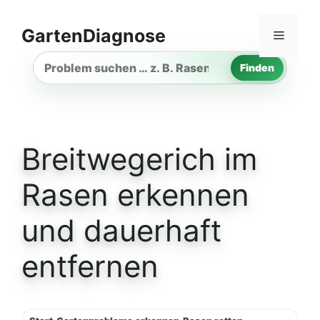
Zum
Inhalt
GartenDiagnose
Menü
springen
Finden
Gartenproblem
suchen
Breitwegerich im
Rasen erkennen
und dauerhaft
entfernen