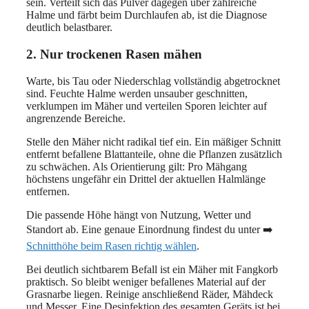
sein. Verteilt sich das Pulver dagegen über zahlreiche
Halme und färbt beim Durchlaufen ab, ist die Diagnose
deutlich belastbarer.
2. Nur trockenen Rasen mähen
Warte, bis Tau oder Niederschlag vollständig abgetrocknet
sind. Feuchte Halme werden unsauber geschnitten,
verklumpen im Mäher und verteilen Sporen leichter auf
angrenzende Bereiche.
Stelle den Mäher nicht radikal tief ein. Ein mäßiger Schnitt
entfernt befallene Blattanteile, ohne die Pflanzen zusätzlich
zu schwächen. Als Orientierung gilt: Pro Mähgang
höchstens ungefähr ein Drittel der aktuellen Halmlänge
entfernen.
Die passende Höhe hängt von Nutzung, Wetter und
Standort ab. Eine genaue Einordnung findest du unter ➡️
Schnitthöhe beim Rasen richtig wählen
.
Bei deutlich sichtbarem Befall ist ein Mäher mit Fangkorb
praktisch. So bleibt weniger befallenes Material auf der
Grasnarbe liegen. Reinige anschließend Räder, Mähdeck
und Messer. Eine Desinfektion des gesamten Geräts ist bei