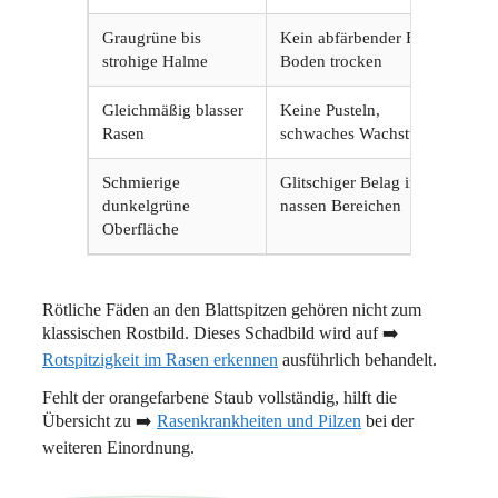
Graugrüne bis
Kein abfärbender Belag,
Tr
strohige Halme
Boden trocken
Gleichmäßig blasser
Keine Pusteln,
Nä
Rasen
schwaches Wachstum
Schmierige
Glitschiger Belag in
Al
dunkelgrüne
nassen Bereichen
Oberfläche
Rötliche Fäden an den Blattspitzen gehören nicht zum
klassischen Rostbild. Dieses Schadbild wird auf ➡️
Rotspitzigkeit im Rasen erkennen
ausführlich behandelt.
Fehlt der orangefarbene Staub vollständig, hilft die
Übersicht zu ➡️
Rasenkrankheiten und Pilzen
bei der
weiteren Einordnung.