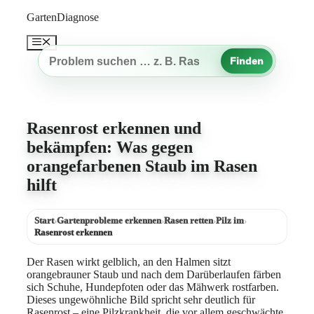
Zum
GartenDiagnose
Inhalt
springen
Menü
Finden
Gartenproblem
suchen
Rasenrost erkennen und
bekämpfen: Was gegen
orangefarbenen Staub im Rasen
hilft
Start
Gartenprobleme erkennen
Rasen retten
Pilz im
›
›
›
›
Rasenrost erkennen
Der Rasen wirkt gelblich, an den Halmen sitzt
orangebrauner Staub und nach dem Darüberlaufen färben
sich Schuhe, Hundepfoten oder das Mähwerk rostfarben.
Dieses ungewöhnliche Bild spricht sehr deutlich für
Rasenrost – eine Pilzkrankheit, die vor allem geschwächte