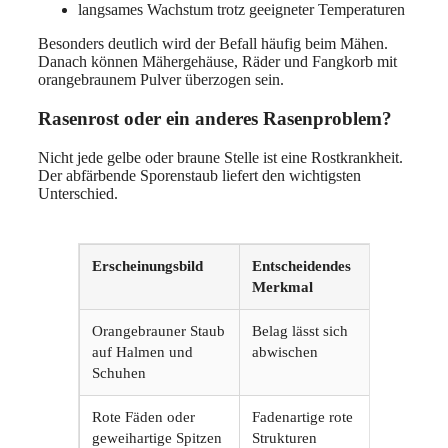
langsames Wachstum trotz geeigneter Temperaturen
Besonders deutlich wird der Befall häufig beim Mähen.
Danach können Mähergehäuse, Räder und Fangkorb mit
orangebraunem Pulver überzogen sein.
Rasenrost oder ein anderes Rasenproblem?
Nicht jede gelbe oder braune Stelle ist eine Rostkrankheit.
Der abfärbende Sporenstaub liefert den wichtigsten
Unterschied.
Erscheinungsbild
Entscheidendes
Wa
Merkmal
Ur
Orangebrauner Staub
Belag lässt sich
Ra
auf Halmen und
abwischen
Schuhen
Rote Fäden oder
Fadenartige rote
Ro
geweihartige Spitzen
Strukturen