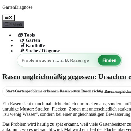
Zum
GartenDiagnose
Inhalt
springen
Menü
Menü
🧰 Tools
🌿 Garten
🛒 Kaufhilfe
🔎 Suche / Diagnose
Finden
Gartenproblem
suchen
Rasen ungleichmäßig gegossen: Ursachen 
Start
Gartenprobleme erkennen
Rasen retten
Rasen richtig
›
›
›
›
Rasen ungleich
Ein Rasen sieht manchmal nicht einfach nur trocken aus, sondern auf
unruhige Muster: Streifen, Flecken, Zonen mit unterschiedlich star
„zu wenig Wasser“, sondern bei einer ungleichmäßigen Bewässerung
Das Problem wird häufig zu spät erkannt, weil viele Gartenbesitzer z
ankommt, wo es gebraucht wird. Mal wird ein Teil der Fläche übervers