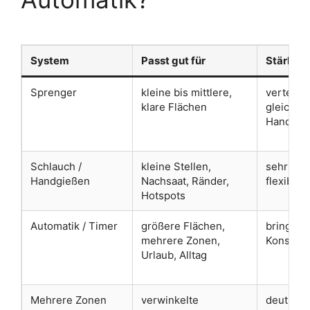
System
Passt gut für
Stärke
Sprenger
kleine bis mittlere,
verteilt
klare Flächen
gleichmä
Handgie
Schlauch /
kleine Stellen,
sehr kont
Handgießen
Nachsaat, Ränder,
flexibel
Hotspots
Automatik / Timer
größere Flächen,
bringt R
mehrere Zonen,
Konstan
Urlaub, Alltag
Mehrere Zonen
verwinkelte
deutlich