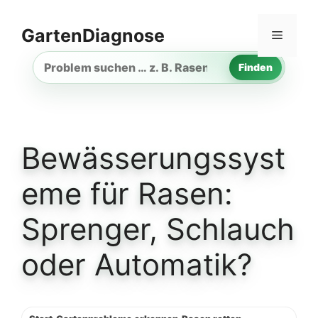
Zum
Inhalt
GartenDiagnose
Menü
springen
Finden
Gartenproblem
suchen
Bewässerungssyst
eme für Rasen:
Sprenger, Schlauch
oder Automatik?