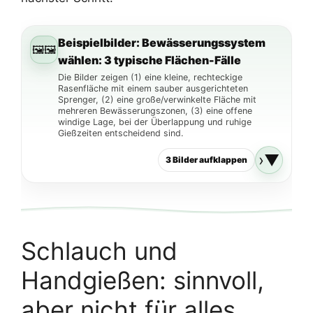
Beispielbilder: Bewässerungssystem
🖼️
wählen: 3 typische Flächen-Fälle
Die Bilder zeigen (1) eine kleine, rechteckige
Rasenfläche mit einem sauber ausgerichteten
Sprenger, (2) eine große/verwinkelte Fläche mit
mehreren Bewässerungszonen, (3) eine offene
windige Lage, bei der Überlappung und ruhige
Gießzeiten entscheidend sind.
▼
3 Bilder aufklappen
Schlauch und
1) Klein & übersichtlich: Ein Sprenger reicht oft – Hauptsache
saubere Abdeckung.
Handgießen: sinnvoll,
aber nicht für alles