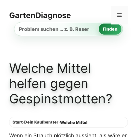
Zum
Inhalt
GartenDiagnose
Menü
springen
Finden
Gartenproblem
suchen
Welche Mittel
helfen gegen
Gespinstmotten?
Start
Dein Kaufberater
›
›
Welche Mittel
Wenn ein Strauch plötzlich aussieht, als wäre er