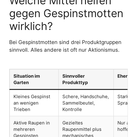
Welche Mittel helfen
gegen Gespinstmotten
wirklich?
Bei Gespinstmotten sind drei Produktgruppen
sinnvoll. Alles andere ist oft nur Aktionismus.
Situation im
Sinnvoller
Eher nich
Garten
Produkttyp
Kleines Gespinst
Schere, Handschuhe,
Starkes 
an wenigen
Sammelbeutel,
Spray
Trieben
Kontrolle
Aktive Raupen in
Gezieltes
Nur absp
mehreren
Raupenmittel plus
hoffen
Gespinsten
mechanisches