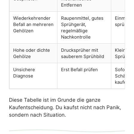
Entfernen
Wiederkehrender
Raupenmittel, gutes
Einmal k
Befall an mehreren
Sprühgerät,
sprühen, 
Gehölzen
regelmäßige
Nachkontrolle
Hohe oder dichte
Drucksprüher mit
Kleine Bi
Gehölze
sauberem Sprühbild
Sprühfla
Unsichere
Erst Befall prüfen
Sofort i
Diagnose
Schädlin
kaufen
Diese Tabelle ist im Grunde die ganze
Kaufentscheidung. Du kaufst nicht nach Panik,
sondern nach Situation.