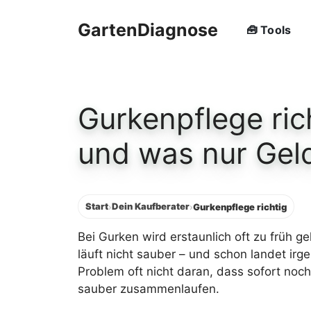
Zum
Inhalt
GartenDiagnose
🧰 Tools
springen
Gurkenpflege ric
und was nur Gel
Start
Dein Kaufberater
›
›
Gurkenpflege richtig
Bei Gurken wird erstaunlich oft zu früh g
läuft nicht sauber – und schon landet ir
Problem oft nicht daran, dass sofort noc
sauber zusammenlaufen.