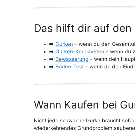
Das hilft dir auf d
➡️
Gurken
– wenn du den Gesamtübe
➡️
Gurken-Krankheiten
– wenn du zu
➡️
Bewässerung
– wenn dein Haupt
➡️
Boden-Test
– wenn du den Eind
Wann Kaufen bei Gurk
Nicht jede schwache Gurke braucht sofort 
wiederkehrendes Grundproblem sauberer 